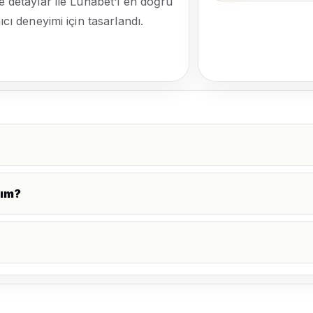
e detaylar ile Lunabet'i en doğru
cı deneyimi için tasarlandı.
rım?