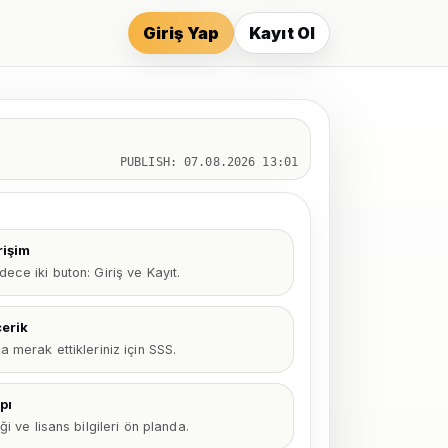
Giriş Yap
Kayıt Ol
PUBLISH:
07.08.2026 13:01
rişim
ce iki buton: Giriş ve Kayıt.
çerik
 merak ettikleriniz için SSS.
pı
i ve lisans bilgileri ön planda.