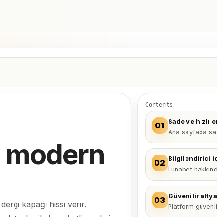
Contents
Sade ve hızlı e
01
Ana sayfada sade
n modern
Bilgilendirici i
02
Lunabet hakkında
Güvenilir altya
03
ergi kapağı hissi verir.
Platform güvenliğ