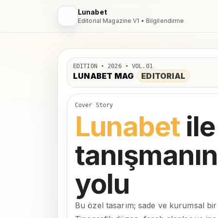
Lunabet
Editorial Magazine V1 • Bilgilendirme
EDITION • 2026 • VOL.01
LUNABET MAG
EDITORIAL
Cover Story
Lunabet
ile
tanışmanı
yolu
Bu özel tasarım; sade ve kurumsal bir d