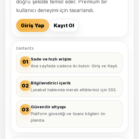
doğru şekilde temsil eder. Premium bir
kullanıcı deneyimi için tasarlandı.
Giriş Yap
Kayıt Ol
Contents
Sade ve hızlı erişim
01
Ana sayfada sadece iki buton: Giriş ve Kayıt.
Bilgilendirici içerik
02
Lunabet hakkında merak ettikleriniz için SSS.
Güvenilir altyapı
03
Platform güvenliği ve lisans bilgileri ön
planda.