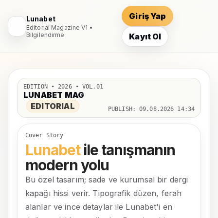
Giriş Yap
Lunabet
Editorial Magazine V1 •
Bilgilendirme
Kayıt Ol
EDITION • 2026 • VOL.01
LUNABET MAG
EDITORIAL
PUBLISH:
09.08.2026 14:34
Cover Story
Lunabet
ile tanışmanın
modern yolu
Bu özel tasarım; sade ve kurumsal bir dergi
kapağı hissi verir. Tipografik düzen, ferah
alanlar ve ince detaylar ile Lunabet'i en