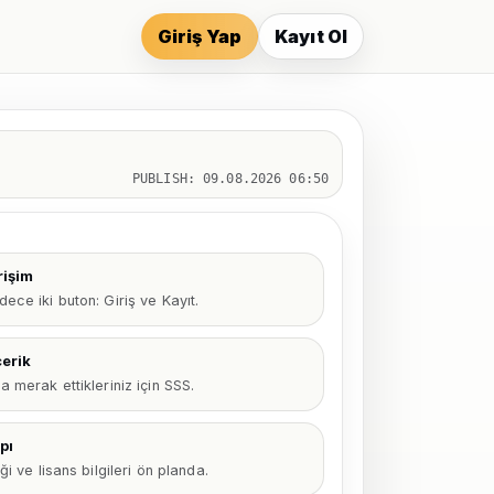
Giriş Yap
Kayıt Ol
PUBLISH:
09.08.2026 06:50
rişim
ce iki buton: Giriş ve Kayıt.
çerik
 merak ettikleriniz için SSS.
pı
i ve lisans bilgileri ön planda.