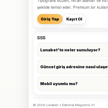
Tipografik düzen, ferah alanlar ve inc
şekilde temsil eder. Premium bir kullanı
Giriş Yap
Kayıt Ol
SSS
Lunabet'te neler sunuluyor?
Güncel giriş adresine nasıl ulaşı
Mobil uyumlu mu?
©
2026
Lunabet • Editorial Magazine V1